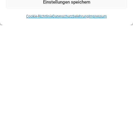
Einstellungen speichern
Cookie-Richtlinie
Datenschutzbelehrung​
Impressum
Wir verkaufen Ihre Immobilie!
Immobilienmakler Köln